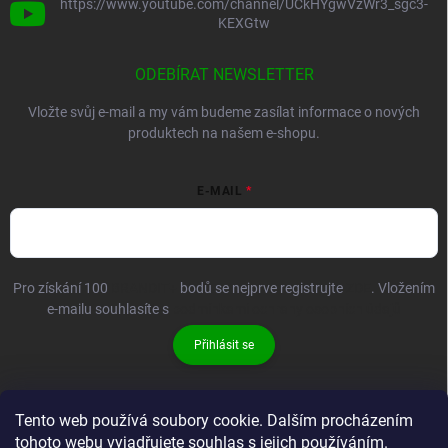
https://www.youtube.com/channel/UCkHYgwVzWr3_sgc3-
KEXGtw
ODEBÍRAT NEWSLETTER
Vložte svůj e-mail a my vám budeme zasílat informace o nových
produktech na našem e-shopu.
E-MAIL
Pro získání 100
BRANDIT+
bodů se nejprve registrujte
ZDE
. Vložením
e-mailu souhlasíte s
podmínkami ochrany osobních údajů
Přihlásit se
Tento web používá soubory cookie. Dalším procházením
tohoto webu vyjadřujete souhlas s jejich používáním.