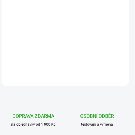
MOŽNOSTI
DORUČENÍ
−
+
Přidat do košíku
Teplá zimní čepice s kšiltem. Příjemný a elastický materiál Délka
kšiltu 5,5 cm Robustní úplet...
DETAILNÍ INFORMACE
DOPRAVA ZDARMA
OSOBNÍ ODBĚR
na objednávky od 1 900 Kč
testování a výměna