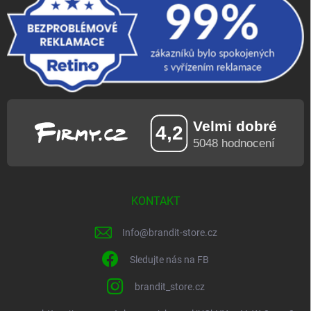
KONTAKT
Info
@
brandit-store.cz
Sledujte nás na FB
brandit_store.cz