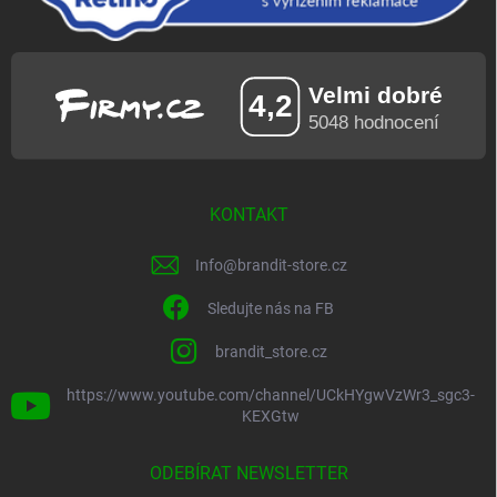
KONTAKT
Info
@
brandit-store.cz
Sledujte nás na FB
brandit_store.cz
https://www.youtube.com/channel/UCkHYgwVzWr3_sgc3-
KEXGtw
ODEBÍRAT NEWSLETTER