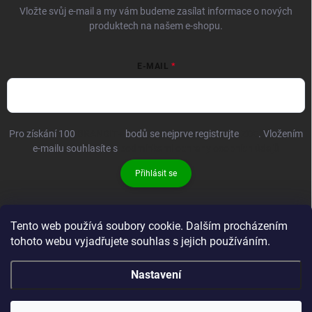
Vložte svůj e-mail a my vám budeme zasílat informace o nových
produktech na našem e-shopu.
E-MAIL
Pro získání 100
BRANDIT+
bodů se nejprve registrujte
ZDE
. Vložením
e-mailu souhlasíte s
podmínkami ochrany osobních údajů
Přihlásit se
Tento web používá soubory cookie. Dalším procházením
tohoto webu vyjadřujete souhlas s jejich používáním.
Nastavení