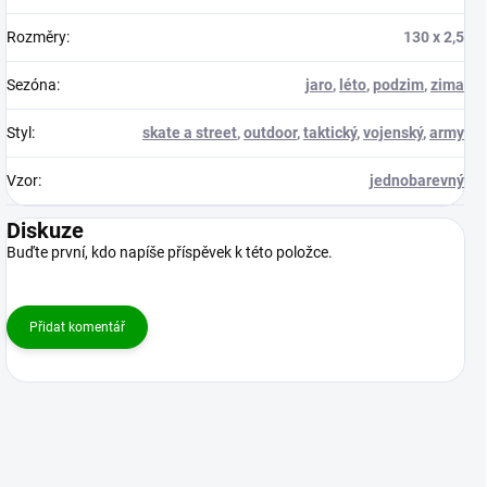
Rozměry
:
130 x 2,5
Sezóna
:
jaro
,
léto
,
podzim
,
zima
Styl
:
skate a street
,
outdoor
,
taktický
,
vojenský
,
army
Vzor
:
jednobarevný
Diskuze
Buďte první, kdo napíše příspěvek k této položce.
Přidat komentář