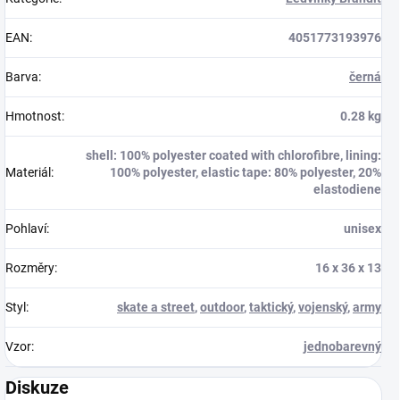
EAN
:
4051773193976
Barva
:
černá
Hmotnost
:
0.28 kg
shell: 100% polyester coated with chlorofibre, lining:
Materiál
:
100% polyester, elastic tape: 80% polyester, 20%
elastodiene
Pohlaví
:
unisex
Rozměry
:
16 x 36 x 13
Styl
:
skate a street
,
outdoor
,
taktický
,
vojenský
,
army
Vzor
:
jednobarevný
Diskuze