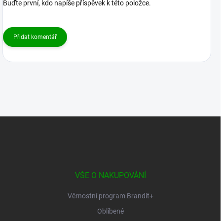
Buďte první, kdo napíše příspěvek k této položce.
Přidat komentář
Z
á
p
a
t
í
VŠE O NAKUPOVÁNÍ
Věrnostní program Brandit+
Oblíbené