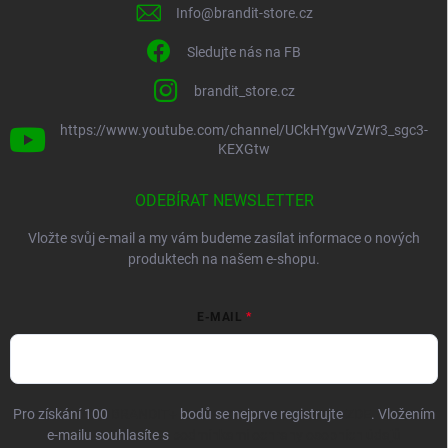
Info
@
brandit-store.cz
Sledujte nás na FB
brandit_store.cz
https://www.youtube.com/channel/UCkHYgwVzWr3_sgc3-
KEXGtw
ODEBÍRAT NEWSLETTER
Vložte svůj e-mail a my vám budeme zasílat informace o nových
produktech na našem e-shopu.
E-MAIL
Pro získání 100
BRANDIT+
bodů se nejprve registrujte
ZDE
. Vložením
e-mailu souhlasíte s
podmínkami ochrany osobních údajů