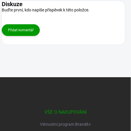
Diskuze
Buďte první, kdo napíše příspěvek k této položce.
Přidat komentář
Z
á
p
a
t
í
VŠE O NAKUPOVÁNÍ
Věrnostní program Brandit+