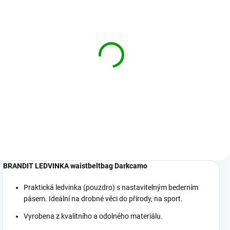
BRANDIT ledvinka
BRANDIT ledvinka
waistbeltbag Černá
waistbeltbag Olivová
389 Kč
389 Kč
Detail
Detail
BRANDIT LEDVINKA waistbeltbag Darkcamo
Praktická ledvinka (pouzdro) s nastavitelným bederním
pásem. Ideální na drobné věci do přírody, na sport.
Vyrobena z kvalitního a odolného materiálu.