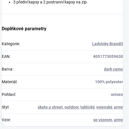
3 přední kapsy a 2 postranní kapsy na zip.
Doplňkové parametry
Kategorie
:
Ledvinky Brandit
EAN
:
4051773059630
Barva
:
dark camo
Materiál
:
100% polyester
Pohlaví
:
unisex
Styl
:
skate a street
,
outdoor
,
taktický
,
vojenský
,
army
Vzor
:
se vzorem
,
army