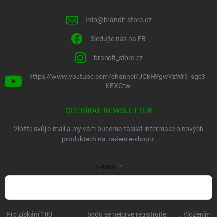
Info
@
brandit-store.cz
Sledujte nás na FB
brandit_store.cz
https://www.youtube.com/channel/UCkHYgwVzWr3_sgc3-
KEXGtw
ODEBÍRAT NEWSLETTER
Vložte svůj e-mail a my vám budeme zasílat informace o nových
produktech na našem e-shopu.
E-MAIL
Pro získání 100
BRANDIT+
bodů se nejprve registrujte
ZDE
. Vložením