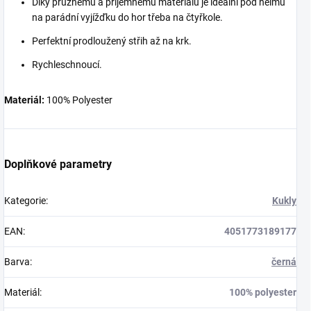
Díky pružnému a příjemnému materiálu je ideální pod helmu
na parádní vyjížďku do hor třeba na čtyřkole.
Perfektní prodloužený střih až na krk.
Rychleschnoucí.
Materiál:
100% Polyester
Doplňkové parametry
Kategorie
:
Kukly
EAN
:
4051773189177
Barva
:
černá
Materiál
:
100% polyester