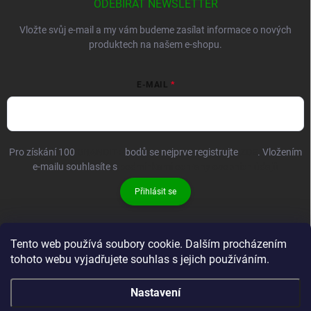
ODEBÍRAT NEWSLETTER
Vložte svůj e-mail a my vám budeme zasílat informace o nových
produktech na našem e-shopu.
E-MAIL
Pro získání 100
BRANDIT+
bodů se nejprve registrujte
ZDE
. Vložením
e-mailu souhlasíte s
podmínkami ochrany osobních údajů
Přihlásit se
Tento web používá soubory cookie. Dalším procházením
tohoto webu vyjadřujete souhlas s jejich používáním.
Nastavení