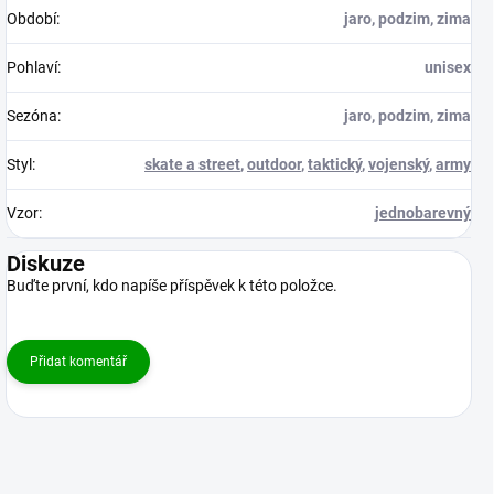
Období
:
jaro, podzim, zima
Pohlaví
:
unisex
Sezóna
:
jaro, podzim, zima
Styl
:
skate a street
,
outdoor
,
taktický
,
vojenský
,
army
Vzor
:
jednobarevný
Diskuze
Buďte první, kdo napíše příspěvek k této položce.
Přidat komentář