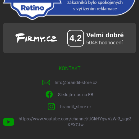
KONTAKT
Info
@
brandit-store.cz
Sledujte nás na FB
brandit_store.cz
https://www.youtube.com/channel/UCkHYgwVzWr3_sgc3-
KEXGtw