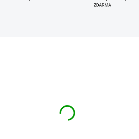
ZDARMA
BESTSELLER
DIT kalhoty Pure
BRANDIT kalhoty Pure
age Trouser Bílé
Vintage Trouser Černé
ané
1 999 Kč
od
 999 Kč