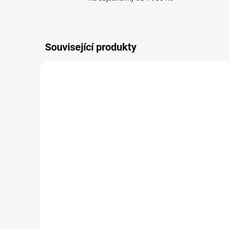
Související produkty
BESTSELLER
BRANDIT kalhoty Pure
BRAN
Vintage Trouser Olivové
Vint
opr
1 999 Kč
od
1
od