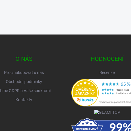
O NÁS
HODNOCENÍ
Proč nakupovat u nás
Recenze
Obchodní podmínky
tíme GDPR a Vaše soukromí
Kontakty