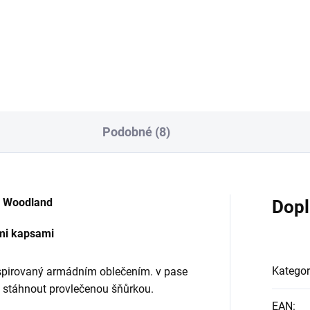
Detai
Detail
Podobné (8)
r Woodland
Dopl
mi kapsami
Kategor
nspirovaný armádním oblečením. v pase
e stáhnout provlečenou šňůrkou.
EAN
: