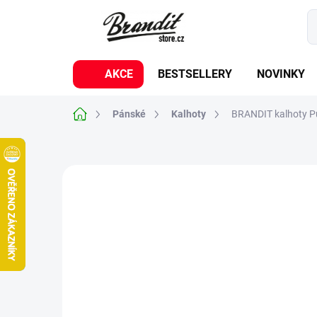
Přejít
na
obsah
AKCE
BESTSELLERY
NOVINKY
Domů
Pánské
Kalhoty
BRANDIT kalhoty P
2 hodnocení
Podrobnosti hodnocení