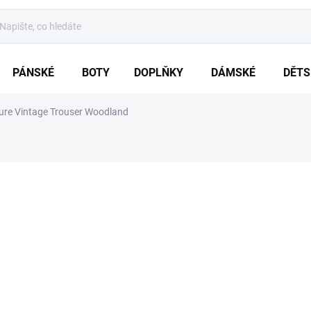
PÁNSKÉ
BOTY
DOPLŇKY
DÁMSKÉ
DĚTS
ure Vintage Trouser Woodland
ZNAČKA:
BRANDIT
od
2 069 Kč
Měrná
ZVOLTE VARIA
cena:
VARIANTA
MŮŽEME DORUČIT DO:
ZVOLTE