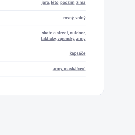
:
jaro
,
léto
,
podzim
,
zima
rovný, volný
skate a street
,
outdoor
,
taktický
,
vojenský
,
army
kapsáče
army, maskáčové