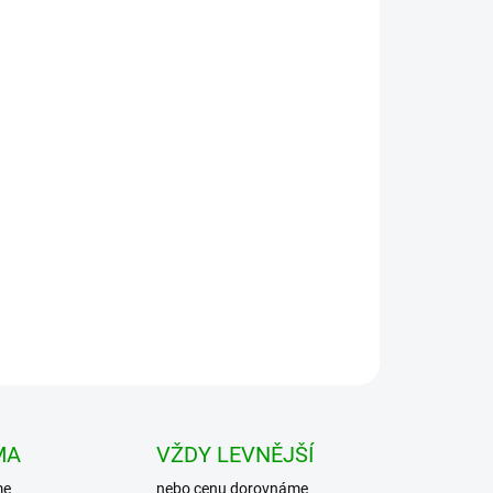
Přidat do košíku
akovými kapsami. Na pravé stehenní kapse je
oblečením. v pase šňůrka ke stažení. Konce
MA
VŽDY LEVNĚJŠÍ
me
nebo cenu dorovnáme