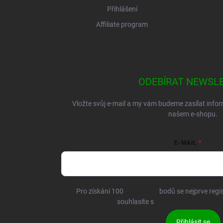
Přihlášení
Affiliate program
ODEBÍRAT NEWSL
Vložte svůj e-mail a my vám budeme zasílat inf
našem e-shopu.
E-MAIL
Pro získání 100
BRANDIT+
bodů se nejprve regis
souhlasíte s
podmínkami ochrany 
Přihlásit se