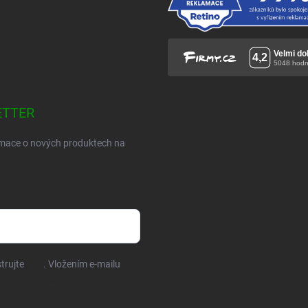
ETTER
ormace o nových produktech na
trujte
ZDE
. Vložením e-mailu
osobních údajů