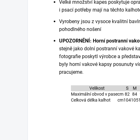
Velké množství kapes poskytuje opr
i psací potřeby mají na těchto kalhot
Vyrobeny jsou z vysoce kvalitní bavln
pohodlného nošení
UPOZORNĚNÍ:
Horní postranní vak
stejně jako dolní postranní vakové kap
fotografie poskytl výrobce a předsta
byly horní vakové kapsy posunuty víc
pracujeme.
Velikost
S
M
Maximální obvod v pase
cm
82
84
Celková délka kalhot
cm
104
105