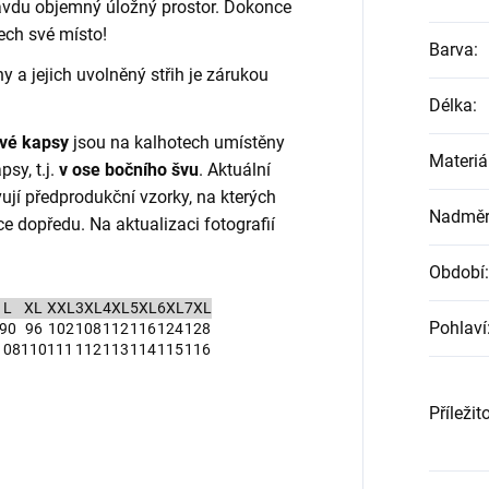
avdu objemný úložný prostor. Dokonce
ech své místo!
Barva
:
y a jejich uvolněný střih je zárukou
Délka
:
ové kapsy
jsou na kalhotech umístěny
Materiá
sy, t.j.
v ose bočního švu
. Aktuální
vují předprodukční vzorky, na kterých
Nadměrn
e dopředu. Na aktualizaci fotografií
Období
:
L
XL
XXL
3XL
4XL
5XL
6XL
7XL
Pohlaví
90
96
102
108
112
116
124
128
108
110
111
112
113
114
115
116
Příležit