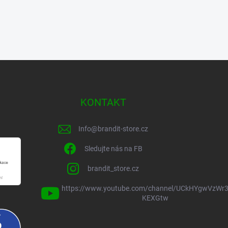
KONTAKT
Info
@
brandit-store.cz
Sledujte nás na FB
brandit_store.cz
https://www.youtube.com/channel/UCkHYgwVzWr3
KEXGtw