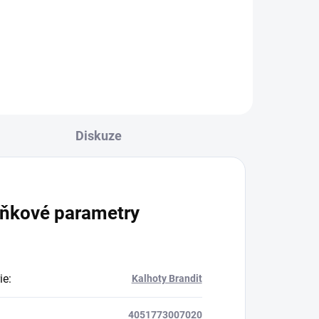
l
Detail
Diskuze
ňkové parametry
ie
:
Kalhoty Brandit
4051773007020