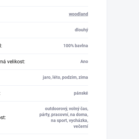
woodland
dlouhý
l
:
100% bavlna
á velikost
:
Ano
jaro, léto, podzim, zima
:
pánské
outdoorový, volný čas,
párty, pracovní, na doma,
ost
:
na sport, vycházka,
večerní