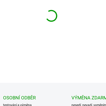
−
+
Pohodlné kalhoty s bočními v
potisk inspirovaný armádním 
nohavic lze stáhn...
DETAILNÍ INFORMACE
OSOBNÍ ODBĚR
VÝMĚNA ZDAR
testování a výměna
nesedí, nevadí, vymění