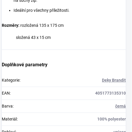
na suchý zip.
Ideální pro všechny příležitosti.
Rozměry:
rozložená 135 x 175 cm
složená 43 x 15 cm
Doplňkové parametry
Kategorie
:
Deky Brandit
EAN
:
4051773135310
Barva
:
černá
Materiál
:
100% polyester
Pohlaví
:
unisex