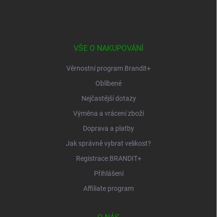
á
p
a
t
í
VŠE O NAKUPOVÁNÍ
Věrnostní program Brandit+
Oblíbené
Nejčastější dotazy
Výměna a vrácení zboží
Doprava a platby
Jak správně vybrat velikost?
Registrace BRANDIT+
Přihlášení
Affiliate program