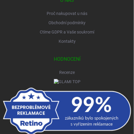
O NÁS
Proč nakupovat u nás
Obchodní podmínky
Ctíme GDPR a Vaše soukromí
Kontakty
HODNOCENÍ
Recenze