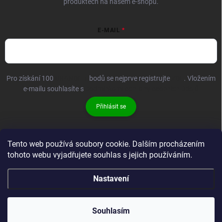
produktech na našem e-shopu.
E-MAIL
Pro získání 100
BRANDIT+
bodů se nejprve registrujte
ZDE
. Vložením
e-mailu souhlasíte s
podmínkami ochrany osobních údajů
Přihlásit se
Tento web používá soubory cookie. Dalším procházením
tohoto webu vyjadřujete souhlas s jejich používáním.
Nastavení
Copyright 2026
Brandit-store.cz
. Všechna práva vyhrazena.
Souhlasím
Vytvořil Shoptet