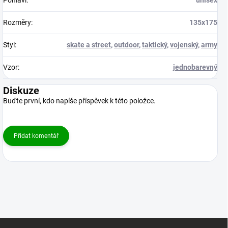
Rozměry
:
135x175
Styl
:
skate a street
,
outdoor
,
taktický
,
vojenský
,
army
Vzor
:
jednobarevný
Diskuze
Buďte první, kdo napíše příspěvek k této položce.
Přidat komentář
Z