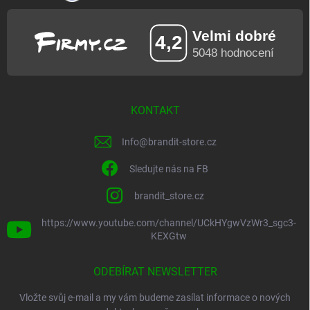
KONTAKT
Info
@
brandit-store.cz
Sledujte nás na FB
brandit_store.cz
https://www.youtube.com/channel/UCkHYgwVzWr3_sgc3-
KEXGtw
ODEBÍRAT NEWSLETTER
Vložte svůj e-mail a my vám budeme zasílat informace o nových