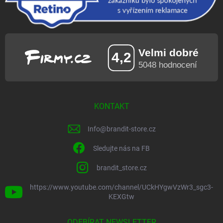
KONTAKT
Info
@
brandit-store.cz
Sledujte nás na FB
brandit_store.cz
https://www.youtube.com/channel/UCkHYgwVzWr3_sgc3-
KEXGtw
ODEBÍRAT NEWSLETTER