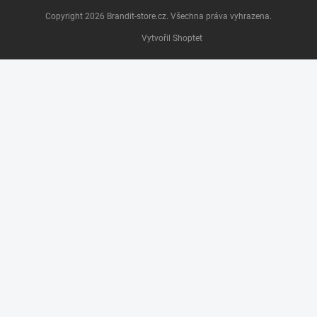
Copyright 2026
Brandit-store.cz
. Všechna práva vyhrazena.
Vytvořil Shoptet