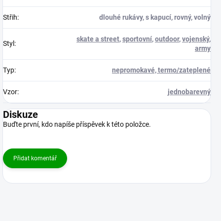
Střih
:
dlouhé rukávy, s kapucí, rovný, volný
skate a street
,
sportovní
,
outdoor
,
vojenský
,
Styl
:
army
Typ
:
nepromokavé, termo/zateplené
Vzor
:
jednobarevný
Diskuze
Buďte první, kdo napíše příspěvek k této položce.
Přidat komentář