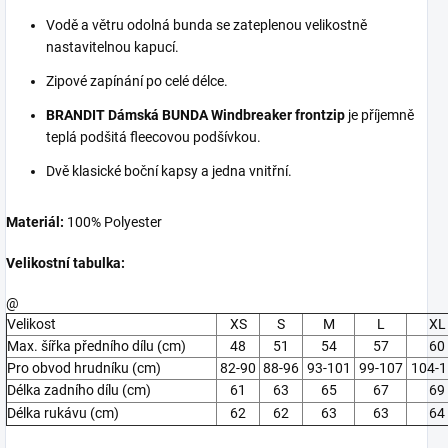
Vodě a větru odolná bunda se zateplenou velikostně
nastavitelnou kapucí.
Zipové zapínání po celé délce.
BRANDIT Dámská BUNDA Windbreaker frontzip
je příjemně
teplá podšitá fleecovou podšívkou.
Dvě klasické boční kapsy a jedna vnitřní.
Materiál:
100% Polyester
Velikostní tabulka:
@
Velikost
XS
S
M
L
XL
Max. šířka předního dílu (cm)
48
51
54
57
60
Pro obvod hrudníku (cm)
82-90
88-96
93-101
99-107
104-
Délka zadního dílu (cm)
61
63
65
67
69
Délka rukávu (cm)
62
62
63
63
64