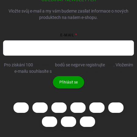
Vložte svůj e-mail a my vám budeme zasílat informace o nových
produktech na našem e-shopu.
E-MAIL
Pro získání 100
BRANDIT+
bodů se nejprve registrujte
ZDE
. Vložením
e-mailu souhlasíte s
podmínkami ochrany osobních údajů
Přihlásit se