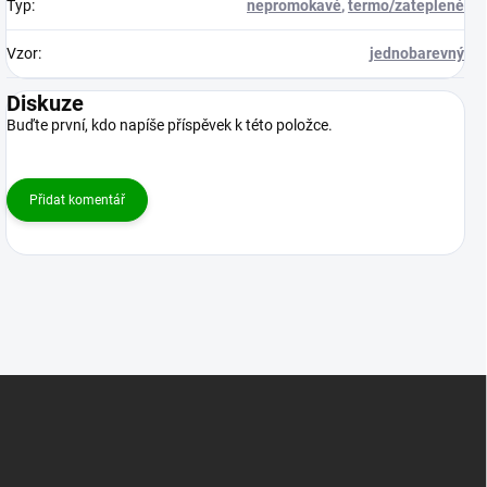
Typ
:
nepromokavé
,
termo/zateplené
Vzor
:
jednobarevný
Diskuze
Buďte první, kdo napíše příspěvek k této položce.
Přidat komentář
Z
á
p
a
t