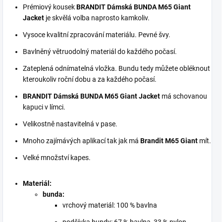
Prémiový kousek
BRANDIT Dámská BUNDA M65 Giant
Jacket
je skvělá volba naprosto kamkoliv.
Vysoce kvalitní zpracování materiálu. Pevné švy.
Bavlněný větruodolný materiál do každého počasí.
Zateplená odnímatelná vložka. Bundu tedy můžete obléknout
kteroukoliv roční dobu a za každého počasí.
BRANDIT Dámská BUNDA M65 Giant Jacket
má schovanou
kapuci v límci.
Velikostně nastavitelná v pase.
Mnoho zajímávých aplikací tak jak má
Brandit M65
Giant
mít.
Velké množství kapes.
Materiál:
bunda:
vrchový materiál: 100 % bavlna
podšívka bundy: 67 % bavlna, 33 % nylon