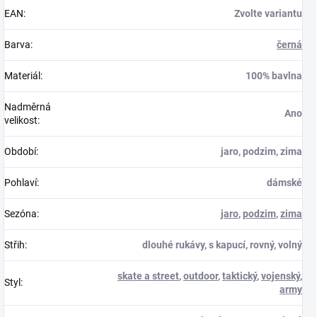
EAN
:
Zvolte variantu
Barva
:
černá
Materiál
:
100% bavlna
Nadměrná
Ano
velikost
:
Období
:
jaro, podzim, zima
Pohlaví
:
dámské
Sezóna
:
jaro
,
podzim
,
zima
Střih
:
dlouhé rukávy, s kapucí, rovný, volný
skate a street
,
outdoor
,
taktický
,
vojenský
,
Styl
:
army