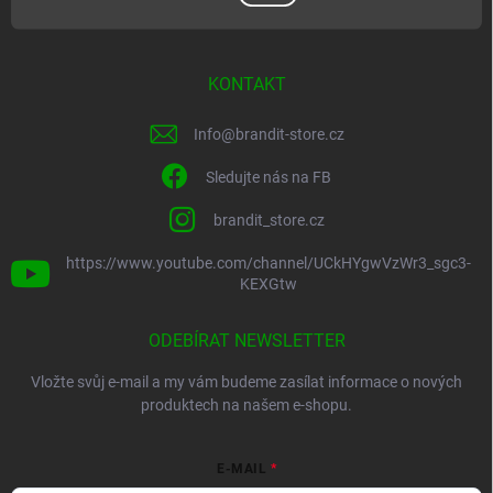
KONTAKT
Info
@
brandit-store.cz
Sledujte nás na FB
brandit_store.cz
https://www.youtube.com/channel/UCkHYgwVzWr3_sgc3-
KEXGtw
ODEBÍRAT NEWSLETTER
Vložte svůj e-mail a my vám budeme zasílat informace o nových
produktech na našem e-shopu.
E-MAIL