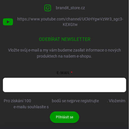
brandit_store.cz
https://www.youtube.com/channel/UCkHYgwVzWr3_sgc3-
KEXGtw
ODEBÍRAT NEWSLETTER
Vložte svůj e-mail a my vám budeme zasílat informace o nových
produktech na našem e-shopu.
E-MAIL
Pro získání 100
BRANDIT+
bodů se nejprve registrujte
ZDE
. Vložením
e-mailu souhlasíte s
podmínkami ochrany osobních údajů
Přihlásit se