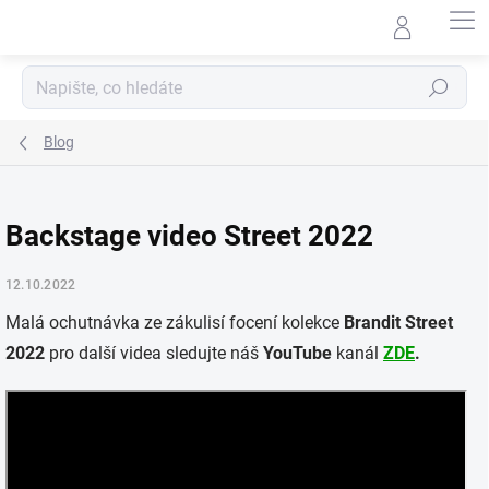
Přejít
na
obsah
Hledat
Blog
Backstage video Street 2022
12.10.2022
Malá ochutnávka ze zákulisí focení kolekce
Brandit Street
2022
pro další videa sledujte náš
YouTube
kanál
ZDE
.