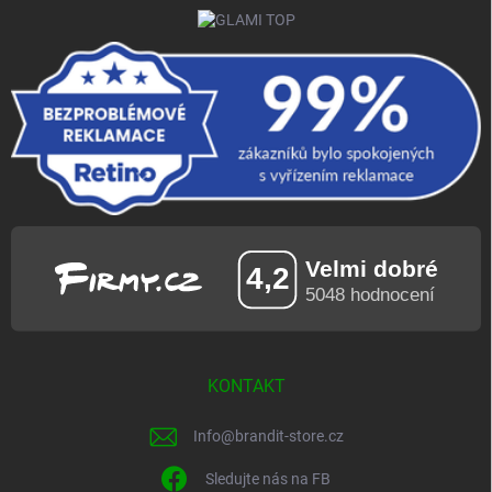
KONTAKT
Info
@
brandit-store.cz
Sledujte nás na FB