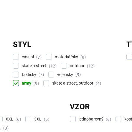
STYL
T
casual
motorkářský
7
8
skate a street
outdoor
12
12
taktický
vojenský
7
9
army
skate a street, outdoor
9
4
VZOR
XXL
3XL
jednobarevný
kos
6
5
6
L
3