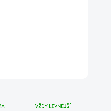
BRANDIT vesta Ranger Weste Olivová
1 059 Kč
od
Detail
MA
VŽDY LEVNĚJŠÍ