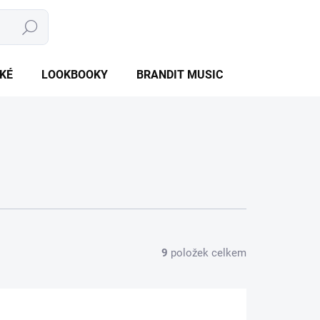
Hledat
NÁKUPNÍ
PRÁZDNÝ KOŠÍK
KOŠÍK
KÉ
LOOKBOOKY
BRANDIT MUSIC
BRANDIT BU
9
položek celkem