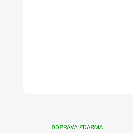
BRANDIT vesta Ranger Weste
Darkcamo
1 119 Kč
od
Detail
DOPRAVA ZDARMA