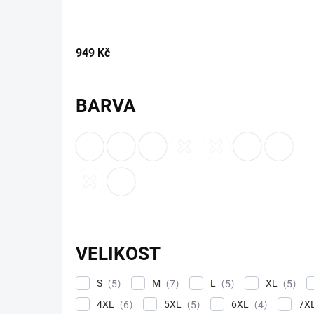
p
r
o
d
949
Kč
u
k
t
BARVA
ů
VELIKOST
S
M
L
XL
5
7
5
5
4XL
5XL
6XL
7X
6
5
4