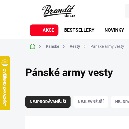
Přejít
na
obsah
AKCE
BESTSELLERY
NOVINKY
Domů
Pánské
Vesty
Pánské army vesty
Pánské army vesty
Ř
a
NEJPRODÁVANĚJŠÍ
NEJLEVNĚJŠÍ
NEJDR
z
e
n
í