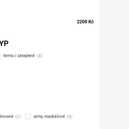
2200
Kč
YP
termo / zateplené
3
tkované
army, maskáčové
1
2