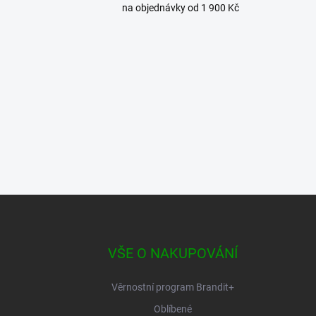
na objednávky od 1 900 Kč
Z
á
p
a
VŠE O NAKUPOVÁNÍ
t
í
Věrnostní program Brandit+
Oblíbené