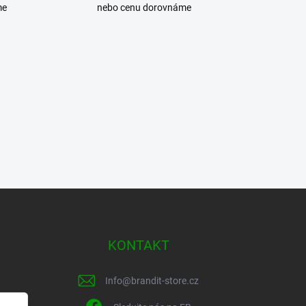
me
nebo cenu dorovnáme
KONTAKT
Info
@
brandit-store.cz